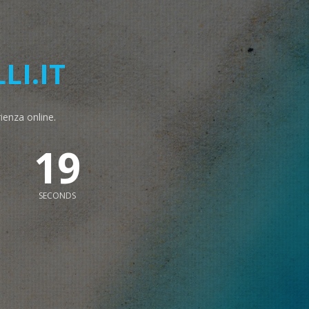
LI.IT
rienza online.
18
SECONDS