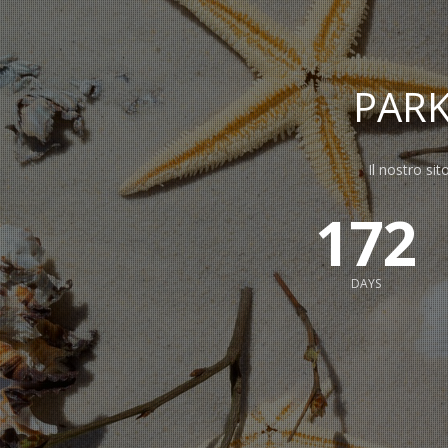
PAR
Il nostro sit
172
DAYS